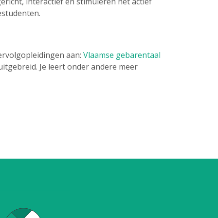
ericht, interactief en stimuleren het actief
estudenten.
vervolgopleidingen aan:
Vlaamse gebarentaal
itgebreid. Je leert onder andere meer