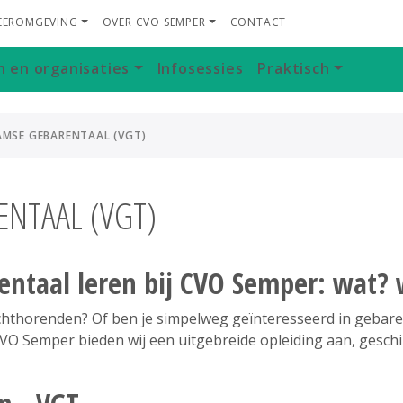
LEEROMGEVING
OVER CVO SEMPER
CONTACT
n en organisaties
Infosessies
Praktisch
AMSE GEBARENTAAL (VGT)
NTAAL (VGT)
entaal leren bij CVO Semper: wat?
chthorenden? Of ben je simpelweg geïnteresseerd in gebaren
CVO Semper bieden wij een uitgebreide opleiding aan, geschik