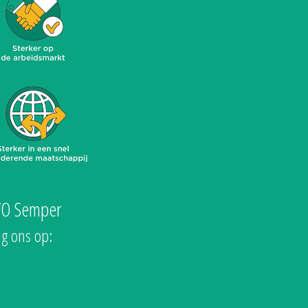
VO Semper
lg ons op: