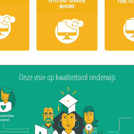
EFFICIENT GEBRUIK
FUNCTI
@HOME
Onze visie op kwaliteitsvol onderwijs