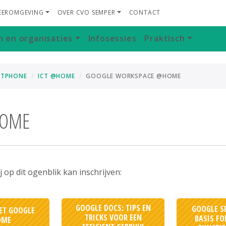
LEEROMGEVING
OVER CVO SEMPER
CONTACT
n en organisaties
Infosessies
Praktisch
ARTPHONE
ICT @HOME
GOOGLE WORKSPACE @HOME
HOME
op dit ogenblik kan inschrijven:
GOOGLE DOCS: TIPS EN
GOOGLE S
ET GOOGLE
TRICKS VOOR EEN
BASIS F
OME