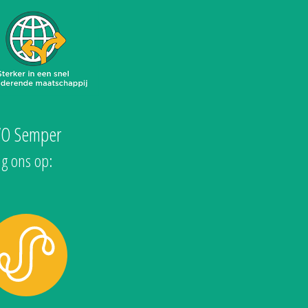
VO Semper
lg ons op: