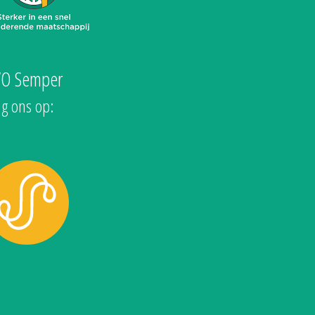
VO Semper
lg ons op: