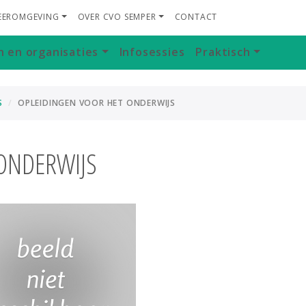
LEEROMGEVING
OVER CVO SEMPER
CONTACT
n en organisaties
Infosessies
Praktisch
S
OPLEIDINGEN VOOR HET ONDERWIJS
ONDERWIJS