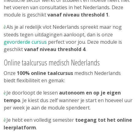
medische sector werkt of studeert en moeite heeft met
het voeren van consultaties in het Nederlands. Deze
module is geschikt
vanaf niveau threshold 1
.
Als je al redelijk vlot Nederlands spreekt maar nog
è
steeds tegen uitdagingen aanloopt, dan is onze
gevorderde cursus
perfect voor jou. Deze module is
geschikt
vanaf niveau threshold 4
.
Online taalcursus medisch Nederlands
Onze
100% online
taalcursus
medisch Nederlands
biedt flexibiliteit en gemak:
Je doorloopt de lessen
autonoom en op je eigen
è
tempo
. Je kiest dus zelf wanneer je start en hoeveel uur
per week je aan de module spendeert.
Je hebt een volledig semester
toegang tot het online
è
leerplatform
.