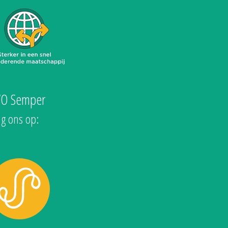
VO Semper
lg ons op: