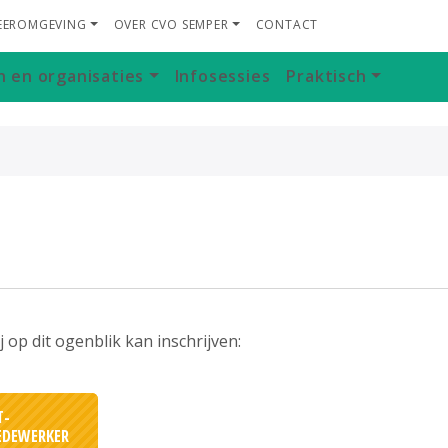
LEEROMGEVING
OVER CVO SEMPER
CONTACT
n en organisaties
Infosessies
Praktisch
op dit ogenblik kan inschrijven:
T-
EDEWERKER