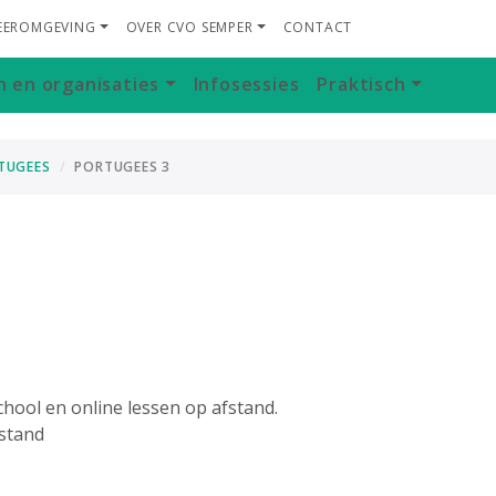
LEEROMGEVING
OVER CVO SEMPER
CONTACT
n en organisaties
Infosessies
Praktisch
TUGEES
PORTUGEES 3
hool en online lessen op afstand.
fstand